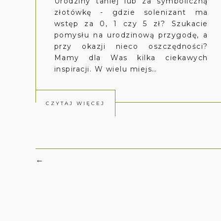
Urodziny taniej lub za symboliczną
złotówkę - gdzie solenizant ma
wstęp za 0, 1 czy 5 zł? Szukacie
pomysłu na urodzinową przygodę, a
przy okazji nieco oszczędności?
Mamy dla Was kilka ciekawych
inspiracji. W wielu miejs…
CZYTAJ WIĘCEJ
←