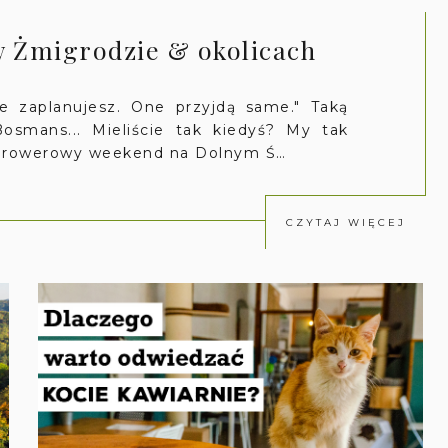
 Żmigrodzie & okolicach
ie zaplanujesz. One przyjdą same." Taką
Bosmans... Mieliście tak kiedyś? My tak
a rowerowy weekend na Dolnym Ś…
CZYTAJ WIĘCEJ