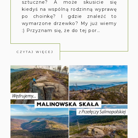
sztuczne? A może skusicie się
kiedyś na wspólną rodzinną wyprawę
po choinkę? I gdzie znaleźć to
wymarzone drzewko? My już wiemy
:) Przyznam się, że do tej por…
CZYTAJ WIĘCEJ