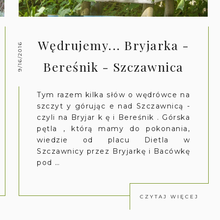
Wędrujemy... Bryjarka -
9/16/2016
Bereśnik - Szczawnica
Tym razem kilka słów o wędrówce na
szczyt y górując e nad Szczawnicą -
czyli na Bryjar k ę i Bereśnik . Górska
pętla , którą mamy do pokonania,
wiedzie od placu Dietla w
Szczawnicy przez Bryjarkę i Bacówkę
pod …
CZYTAJ WIĘCEJ