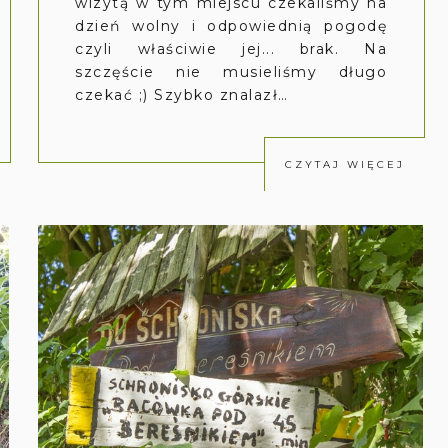
wizytą w tym miejscu czekaliśmy na
dzień wolny i odpowiednią pogodę
czyli właściwie jej... brak. Na
szczęście nie musieliśmy długo
czekać ;) Szybko znalazł…
CZYTAJ WIĘCEJ