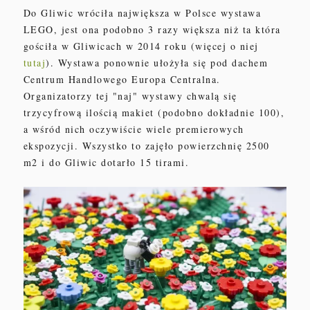
Do Gliwic wróciła największa w Polsce wystawa
LEGO, jest ona podobno 3 razy większa niż ta która
gościła w Gliwicach w 2014 roku (więcej o niej
tutaj
). Wystawa ponownie
ułożyła się
pod dachem
Centrum Handlowego Europa Centralna.
Organizatorzy tej "naj" wystawy chwalą się
trzycyfrową ilością makiet (podobno dokładnie 100),
a wśród nich oczywiście wiele premierow
ych
ekspozycj
i
. Wszystko to zajęło powierzchnię
2500
m2 i do Gliwic dotarło 15 tirami
.