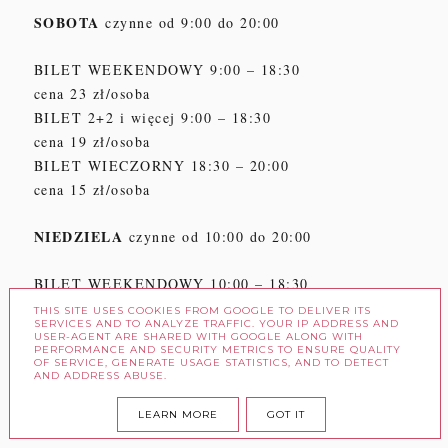
SOBOTA
czynne od 9:00 do 20:00
BILET WEEKENDOWY 9:00 – 18:30
cena 23 zł/osoba
BILET 2+2 i więcej 9:00 – 18:30
cena 19 zł/osoba
BILET WIECZORNY 18:30 – 20:00
cena 15 zł/osoba
NIEDZIELA
czynne od 10:00 do 20:00
BILET WEEKENDOWY 10:00 – 18:30
cena 23 zł/osoba
THIS SITE USES COOKIES FROM GOOGLE TO DELIVER ITS
SERVICES AND TO ANALYZE TRAFFIC. YOUR IP ADDRESS AND
BILET 2+2 i więcej 10:00 – 18:30
USER-AGENT ARE SHARED WITH GOOGLE ALONG WITH
PERFORMANCE AND SECURITY METRICS TO ENSURE QUALITY
cena 19 zł/osoba
OF SERVICE, GENERATE USAGE STATISTICS, AND TO DETECT
AND ADDRESS ABUSE.
BILET WIECZORNY 18:30 – 20:00
cena 15 zł/osoba
LEARN MORE
GOT IT
Dzieci do 95 cm wzrostu wchodzą gratis.