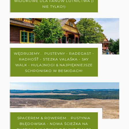
WIDOKOWE DLA FANÓW LOTNICTWA (I
NIE TYLKO!)
WĘDRUJEMY... PUSTEVNY - RADEGAST -
RADHOŠŤ - STEZKA VALAŠKA - SKY
WALK - HULAJNOGI & NAJPIĘKNIEJSZE
SCHRONISKO W BESKIDACH!
SPACEREM & ROWEREM... PUSTYNIA
BŁĘDOWSKA - NOWA ŚCIEŻKA NA