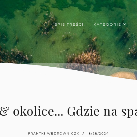
SPIS TREŚCI
KATEGORIE
& okolice... Gdzie na sp
FRANTKI WĘDROWNICZKI
8/28/2024