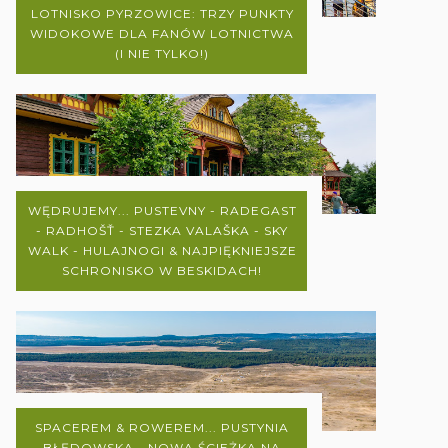
LOTNISKO PYRZOWICE: TRZY PUNKTY
WIDOKOWE DLA FANÓW LOTNICTWA
(I NIE TYLKO!)
WĘDRUJEMY... PUSTEVNY - RADEGAST
- RADHOŠŤ - STEZKA VALAŠKA - SKY
WALK - HULAJNOGI & NAJPIĘKNIEJSZE
SCHRONISKO W BESKIDACH!
SPACEREM & ROWEREM... PUSTYNIA
BŁĘDOWSKA - NOWA ŚCIEŻKA NA