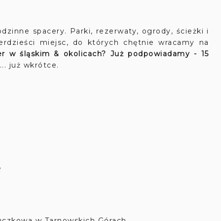
dzinne spacery. Parki, rezerwaty, ogrody, ścieżki i
erdzieści miejsc, do których chętnie wracamy na
er w śląskim & okolicach? Już podpowiadamy - 15
.. już wkrótce.
e
uczkowa w Tarnowskich Górach