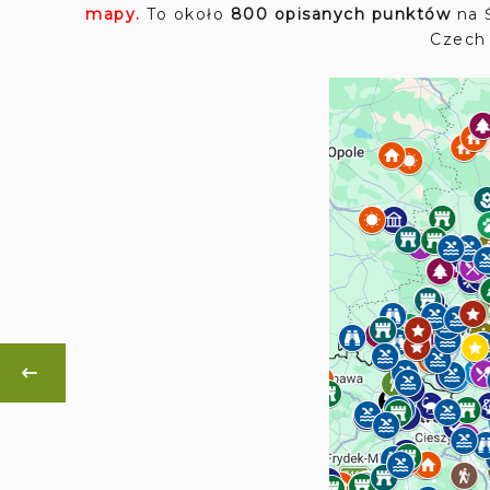
mapy.
To około
800 opisanych punktów
na Ś
Czech 