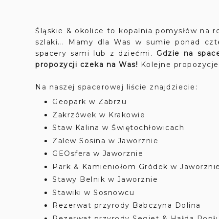
Śląskie & okolice to kopalnia pomysłów na ro
szlaki... Mamy dla Was w sumie ponad czt
spacery sami lub z dziećmi.
Gdzie na spac
propozycji czeka na Was!
Kolejne propozycje.
Na naszej spacerowej liście znajdziecie:
Geopark w Zabrzu
Zakrzówek w Krakowie
Staw Kalina w Świętochłowicach
Zalew Sosina w Jaworznie
GEOsfera w Jaworznie
Park & Kamieniołom Gródek w Jaworzni
Stawy Belnik w Jaworznie
Stawiki w Sosnowcu
Rezerwat przyrody Babczyna Dolina
Rezerwat przyrody Segiet & Hałda Popł