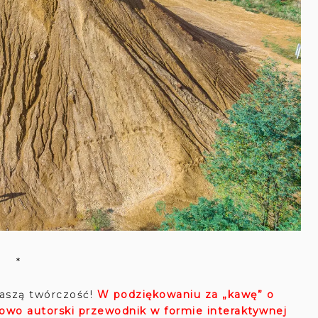
*
aszą twórczość!
W podziękowaniu za „kawę” o
lowo autorski przewodnik w formie interaktywnej