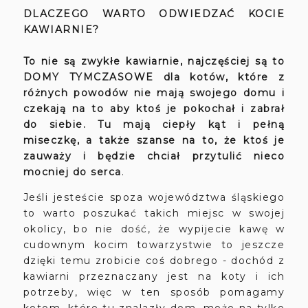
DLACZEGO WARTO ODWIEDZAĆ KOCIE
KAWIARNIE?
To nie są zwykłe kawiarnie, najczęściej są to
DOMY TYMCZASOWE dla kotów, które z
różnych powodów nie mają swojego domu i
czekają na to aby ktoś je pokochał i zabrał
do siebie. Tu mają ciepły kąt i pełną
miseczkę, a także szanse na to, że ktoś je
zauważy i będzie chciał przytulić nieco
mocniej do serca
.
Jeśli jesteście spoza województwa śląskiego
to warto poszukać takich miejsc w swojej
okolicy, bo nie dość, że wypijecie kawę w
cudownym kocim towarzystwie to jeszcze
dzięki temu zrobicie coś dobrego - dochód z
kawiarni przeznaczany jest na koty i ich
potrzeby, więc w ten sposób pomagamy
kotom, które tu znalazły dom, może na tylko