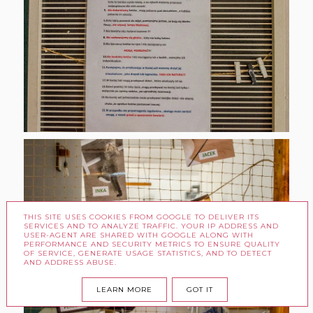
THIS SITE USES COOKIES FROM GOOGLE TO DELIVER ITS
SERVICES AND TO ANALYZE TRAFFIC. YOUR IP ADDRESS AND
USER-AGENT ARE SHARED WITH GOOGLE ALONG WITH
PERFORMANCE AND SECURITY METRICS TO ENSURE QUALITY
OF SERVICE, GENERATE USAGE STATISTICS, AND TO DETECT
AND ADDRESS ABUSE.
LEARN MORE
GOT IT