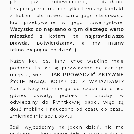
jak już udowodniono, działanie
terapeutyczne ma nie tylko fizyczny kontakt
z kotem, ale nawet sama jego obserwacja
lub przebywanie w jego towarzystwie.
Wszystko co napisano o tym dlaczego warto
mieszkać z kotami to najprawdziwsza
prawda, potwierdzamy, a my mamy
felinoterapię na co dzień ;)
Każdy kot jest inny, choć wspólne mają
podobno to, że są przywiązane do danego
miejsca, więc...
JAK PROWADZIĆ AKTYWNE
ŻYCIE MAJĄC KOTY? CO Z WYJAZDAMI?
Nasze koty od małego od czasu do czasu
gdzieś bywały, jechały - choćby w
odwiedziny do FrAntkowej babci, więc są
dość mobilne i nauczone od czasu do czasu
zmieniać miejsce pobytu.
Jeśli wyjeżdżamy na jeden dzień, nie ma
problemu - koty sporo śpią w ciągu doby, a