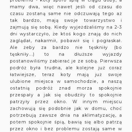
mamy dwa, więc nawet jeśli od czasu do
czasu zostaną same nie odczuwają tego aż
tak bardzo, mają swoje towarzystwo i
zajmują się sobą. Kiedy wyjeżdżaliśmy na 2-3
dni wystarczyło, że ktoś kogo znają do nich
zaglądał, nakarmił, pobawił się i pogłaskał.
Ale żeby za bardzo nie tęskniły (bo
tęskniły...) to na dłuższe wyjazdy
postanowiliśmy zabierać je ze sobą. Pierwsza
podróż była trudna, ale kolejne już coraz
łatwiejsze, teraz koty mają już swoje
ulubione miejsca w samochodzie, a naszą
ostatnią podróż znad morza spokojnie
przespały a jak się obudziły to spokojnie
patrzyły przez okno. W innym miejscu
zachowują się podobnie jak w domu, choć
potrzebują zawsze dnia na aklimatyzację, a
potem spokojnie śpią, bawią się albo patrzą
przez okno i bez problemu zostają same w