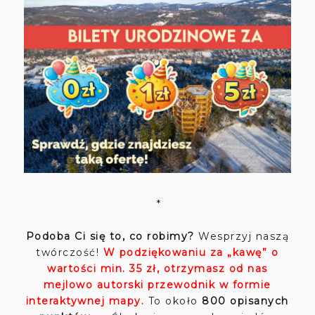
*
Podoba Ci się to, co robimy?
Wesprzyj naszą
twórczość!
W podziękowaniu za „kawę” o
wartości min. 35 zł, otrzymasz od nas
mejlowo autorski przewodnik w formie
interaktywnej mapy.
To około
800 opisanych