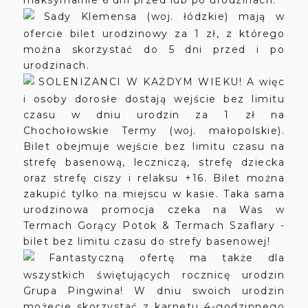
maksymalnie 6 dni przed lub po urodzinach.
Sady Klemensa (woj. łódzkie) mają w
ofercie bilet urodzinowy za 1 zł, z którego
można skorzystać do 5 dni przed i po
urodzinach.
SOLENIZANCI W KAŻDYM WIEKU! A więc
i osoby dorosłe dostają wejście bez limitu
czasu w dniu urodzin za 1 zł na
Chochołowskie Termy (woj. małopolskie).
Bilet obejmuje wejście bez limitu czasu na
strefę basenową, leczniczą, strefę dziecka
oraz strefę ciszy i relaksu +16. Bilet można
zakupić tylko na miejscu w kasie. Taka sama
urodzinowa promocja czeka na Was w
Termach Gorący Potok & Termach Szaflary -
bilet bez limitu czasu do strefy basenowej!
Fantastyczną ofertę ma także dla
wszystkich świętujących rocznicę urodzin
Grupa Pingwina! W dniu swoich urodzin
możecie skorzystać z karnetu 4-godzinnego