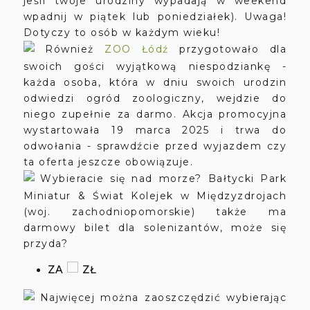
jeśli twoje urodziny wypadają w weekend
wpadnij w piątek lub poniedziałek). Uwaga!
Dotyczy to osób w każdym wieku!
Również
ZOO Łódź
przygotowało dla
swoich gości wyjątkową niespodziankę -
każda osoba, która w dniu swoich urodzin
odwiedzi ogród zoologiczny, wejdzie do
niego zupełnie za darmo. Akcja promocyjna
wystartowała 19 marca 2025 i trwa do
odwołania - sprawdźcie przed wyjazdem czy
ta oferta jeszcze obowiązuje.
Wybieracie się nad morze? Bałtycki Park
Miniatur & Świat Kolejek w Międzyzdrojach
(woj. zachodniopomorskie) także ma
darmowy bilet dla solenizantów, może się
przyda?
ZA
ZŁ
Najwięcej można zaoszczędzić wybierając