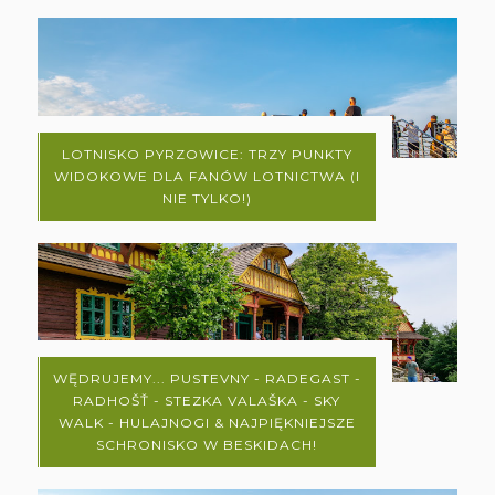
LOTNISKO PYRZOWICE: TRZY PUNKTY
WIDOKOWE DLA FANÓW LOTNICTWA (I
NIE TYLKO!)
WĘDRUJEMY... PUSTEVNY - RADEGAST -
RADHOŠŤ - STEZKA VALAŠKA - SKY
WALK - HULAJNOGI & NAJPIĘKNIEJSZE
SCHRONISKO W BESKIDACH!