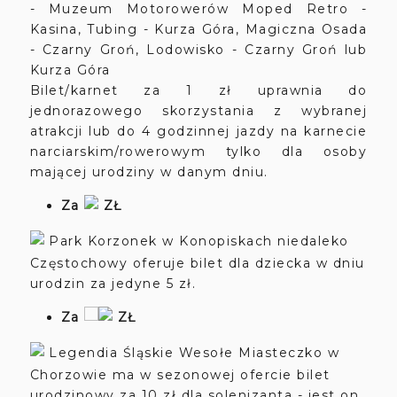
- Muzeum Motorowerów Moped Retro -
Kasina, Tubing - Kurza Góra, Magiczna Osada
- Czarny Groń, Lodowisko - Czarny Groń lub
Kurza Góra
Bilet/karnet za 1 zł uprawnia do
jednorazowego skorzystania z wybranej
atrakcji lub do 4 godzinnej jazdy na karnecie
narciarskim/rowerowym tylko dla osoby
mającej urodziny w danym dniu.
Za
ZŁ
Park Korzonek w Konopiskach niedaleko
Częstochowy oferuje bilet dla dziecka w dniu
urodzin za jedyne 5 zł.
Za
ZŁ
Legendia Śląskie Wesołe Miasteczko w
Chorzowie ma w sezonowej ofercie bilet
urodzinowy za 10 zł dla solenizanta - jest on