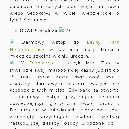
1 zł możecie bawić się przez cały dzień na
basenach termalnych albo wejść na nową
wieżę widokową w Wiśle, wiedzieliście o
tym? Zerknijcie!
GRATIS czyli za
ZŁ
Darmowy wstęp do
Leśny Park
Niespodzianek
w Ustroniu mają dzieci i
młodzież szkolna w dniu urodzin.
W
Dinolandia
i Kucyk Mini Zoo w
Inwałdzie (woj. małopolskie) każdy jubilat do
18 roku życia może świętować swoje
urodziny darmowym biletem wstępu do
każdego z tych miejsc. Gdy parki są otwarte
- darmowy wstęp przysługuje osobom
odwiedzającym go w dniu swoich urodzin.
Dni urodzin w miesiącach, kiedy park jest
zamknięty przysługuje osobom według
następującej zasady: osoby urodzone od 1