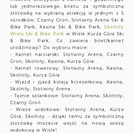
lub jednorazowego biletu za symboliczną
złotówkę na wybraną atrakcję w jednym z 5
ośrodków: Czarny Groń, Słotwiny Arena Ski &
Bike Park, Kasina Ski & Bike Park,
Skolnity
Wisła Ski & Bike Park
w Wiśle Kurza Góra Ski
& Bike Park. Co zawiera bilet/karnet
urodzinowy? Do wyboru macie:
- Karnet narciarski: Słotwiny Arena, Czarny
Groń, Skolnity, Kasina, Kurza Góra
- Karnet rowerowy: Słotwiny Arena, Kasina,
Skolnity, Kurza Góra
- Wjazd i zjazd koleją krzesełkową: Kasina,
Skolnity, Słotwiny Arena
- Tężnie solankowe: Słotwiny Arena, Skolnity,
Czarny Groń
- Wieże widokowe: Słotwiny Arena, Kurza
Góra, Skolnity - dzięki temu za symboliczną
złotówkę możecie wejść na nową wieżę
widokową w Wiśle!