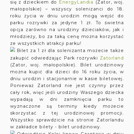
się z dzieckiem do
EnergyLandia
(Zator, woj.
małopolskie) – wszyscy solenizanci do 18.
roku życia w dniu urodzin mogą wejść do
parku rozrywki za jedyne 1 zł. To świetna
opcja zarówno na urodziny dzieciaków, jak i
młodzieży, bo za taką cenę można korzystać
ze wszystkich atrakcji parku!
Bilet za 1 zł dla solenizanta możecie także
zakupić odwiedzając Park rozrywki
Zatorland
(Zator, woj. małopolskie). Bilet urodzinowy
można kupić dla dzieci do 16 roku życia, w
dniu urodzin i stacjonarnie w kasie biletowej.
Ponieważ Zatorland nie jest czynny przez
cały rok, więc jeśli urodziny Waszego dziecka
wypadają w dni zamknięcia parku to
wyznaczone są terminy kiedy możecie
skorzystać z tej urodzinowej promocji.
Wszystko sprawdzicie na stronie Zatorlandu
w zakładce bilety - bilet urodzinowy.
Odwiedźcie Kolej linową Czantoria w dniu