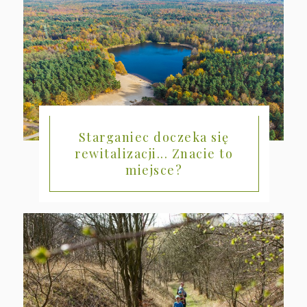
Starganiec doczeka się
rewitalizacji... Znacie to
miejsce?