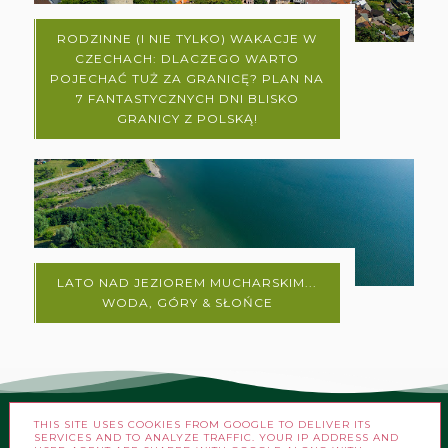
RODZINNE (I NIE TYLKO) WAKACJE W
CZECHACH: DLACZEGO WARTO
POJECHAĆ TUŻ ZA GRANICĘ? PLAN NA
7 FANTASTYCZNYCH DNI BLISKO
GRANICY Z POLSKĄ!
LATO NAD JEZIOREM MUCHARSKIM...
WODA, GÓRY & SŁOŃCE
THIS SITE USES COOKIES FROM GOOGLE TO DELIVER ITS
SERVICES AND TO ANALYZE TRAFFIC. YOUR IP ADDRESS AND