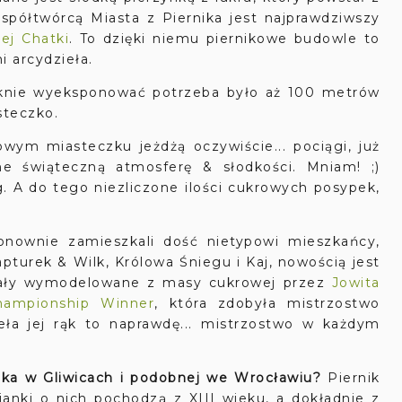
Współtwórcą Miasta z Piernika jest najprawdziwszy
iej Chatki
. To dzięki niemu piernikowe budowle to
 arcydzieła.
ęknie wyeksponować potrzeba było aż 100 metrów
steczko.
wym miasteczku jeżdżą oczywiście... pociągi, już
ne świąteczną atmosferę & słodkości. Mniam! ;)
. A do tego niezliczone ilości cukrowych posypek,
ownie zamieszkali dość nietypowi mieszkańcy,
turek & Wilk, Królowa Śniegu i Kaj, nowością jest
stały wymodelowane z masy cukrowej przez
Jowita
hampionship Winner
, która zdobyła mistrzostwo
ieła jej rąk to naprawdę... mistrzostwo w każdym
ika w Gliwicach i podobnej we Wrocławiu?
Piernik
anki o nich pochodzą z XIII wieku, a dokładnie z