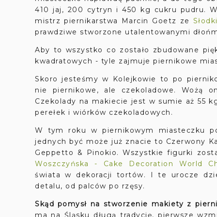
410 jaj, 200 cytryn i 450 kg cukru pudru. 
mistrz piernikarstwa Marcin Goetz ze
Słodk
prawdziwe stworzone utalentowanymi dłońmi
Aby to wszystko co zostało zbudowane pi
kwadratowych - tyle zajmuje piernikowe mia
Skoro jesteśmy w Kolejkowie to po pierniko
nie piernikowe, ale czekoladowe. Wożą o
Czekolady na makiecie jest w sumie aż 55 kg
perełek i wiórków czekoladowych.
W tym roku w piernikowym miasteczku pon
jednych być może już znacie to Czerwony Kap
Geppetto & Pinokio. Wszystkie figurki zo
Woszczyńska - Cake Decoration World C
świata w dekoracji tortów. I te urocze dz
detalu, od palców po rzęsy.
Skąd pomysł na stworzenie makiety z piern
ma na Śląsku długą tradycję, pierwsze wzmi