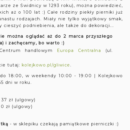
ikarze ze Świdnicy w 1293 roku), można powiedzieć,
ich aż o 100 lat :) Całe rodziny piekły pierniki już
unastu rodzajach. Miały nie tylko wyjątkowy smak,
y cieszyć podniebienia, ale także do dekoracji...
owie można oglądać aż do 2 marca przyszłego
a) i zachęcamy, bo warto :)
w Centrum handlowym
Europa Centralna
(ul.
ie tutaj:
kolejkowo.pl/gliwice
.
do 18:00, w weekendy 10:00 - 19:00 | Kolejkowo
65 dni w roku.
 37 zł (ulgowy)
30 zł (ulgowy)
ątką
- w sklepiku czekają pamiątkowe pierniczki :)