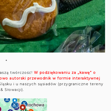
*
aszą twórczość!
W podziękowaniu za „kawę” o
lowo autorski przewodnik w formie interaktywnej
ląsku i u naszych sąsiadów (przygraniczne tereny
& Słowacji).