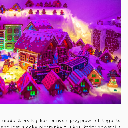
g miodu & 45 kg korzennych przypraw, dlatego to
ne jest słodką pierzynką z lukru, który powstał z