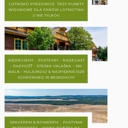
LOTNISKO PYRZOWICE: TRZY PUNKTY
WIDOKOWE DLA FANÓW LOTNICTWA
(I NIE TYLKO!)
WĘDRUJEMY... PUSTEVNY - RADEGAST
- RADHOŠŤ - STEZKA VALAŠKA - SKY
WALK - HULAJNOGI & NAJPIĘKNIEJSZE
SCHRONISKO W BESKIDACH!
SPACEREM & ROWEREM... PUSTYNIA
BŁĘDOWSKA - NOWA ŚCIEŻKA NA