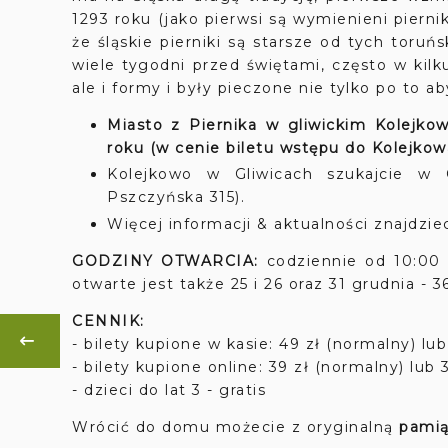
1293 roku (jako pierwsi są wymienieni piern
że śląskie pierniki są starsze od tych toruńsk
wiele tygodni przed świętami, często w kilk
ale i formy i były pieczone nie tylko po to ab
Miasto z Piernika w gliwickim Kolejk
roku (w cenie biletu wstępu do Kolejkow
Kolejkowo w Gliwicach szukajcie 
Pszczyńska 315).
Więcej informacji & aktualności znajdziec
GODZINY OTWARCIA:
codziennie od 10:00 
otwarte jest także 25 i 26 oraz 31 grudnia - 3
CENNIK:
- bilety kupione w kasie: 49 zł (normalny) lub
- bilety kupione online: 39 zł (normalny) lub 
- dzieci do lat 3 - gratis
Wrócić do domu możecie z oryginalną
pami