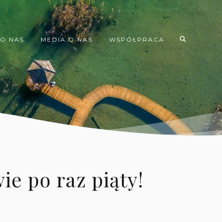
O NAS
MEDIA O NAS
WSPÓŁPRACA
ie po raz piąty!