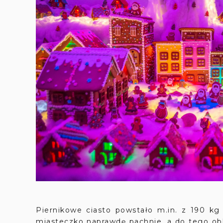
Piernikowe ciasto powstało m.in. z 190 k
miasteczko naprawdę pachnie, a do tego obla