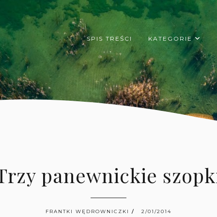
SPIS TREŚCI
KATEGORIE
Trzy panewnickie szopk
FRANTKI WĘDROWNICZKI
2/01/2014