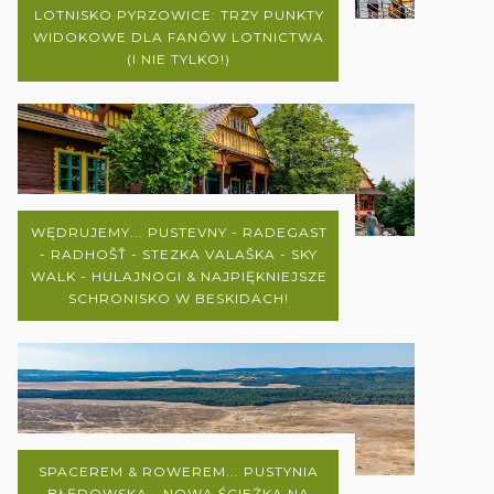
LOTNISKO PYRZOWICE: TRZY PUNKTY
WIDOKOWE DLA FANÓW LOTNICTWA
(I NIE TYLKO!)
WĘDRUJEMY... PUSTEVNY - RADEGAST
- RADHOŠŤ - STEZKA VALAŠKA - SKY
WALK - HULAJNOGI & NAJPIĘKNIEJSZE
SCHRONISKO W BESKIDACH!
SPACEREM & ROWEREM... PUSTYNIA
BŁĘDOWSKA - NOWA ŚCIEŻKA NA