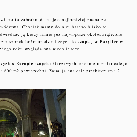
owinno tu zabraknąć, bo jest
najbardziej znana ze
ewództwa. Chociaż mamy do niej bardzo blisko to
odwiedzać ją kiedy minie już największe okołoświąteczne
szopkę w Bazylice w
edzin szopek bożonarodzeniowych to
żdego roku wygląda ona nieco inaczej.
szych w Europie szopek ołtarzowych
, obecnie rozmiar całego
 i 600 m2 powierzchni. Zajmuje ona całe prezbiterium i 2