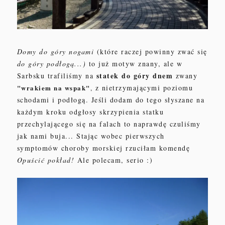
Domy do góry nogami
(które raczej powinny zwać się
do góry podłogą...)
to już motyw znany, ale w
statek do góry dnem
Sarbsku trafiliśmy na
zwany
"wrakiem na wspak"
z nietrzymającymi poziomu
,
schodami i podłogą. Jeśli dodam do tego słyszane na
każdym kroku odgłosy skrzypienia statku
przechylającego się na falach to naprawdę czuliśmy
jak nami buja... Stając wobec pierwszych
symptomów choroby morskiej rzuciłam komendę
Opuścić pokład!
Ale polecam, serio :)