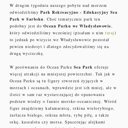
W drugim tygodniu naszego pobytu nad morzem
Park Rekreacyjno - Edukacyjny
Sea
odwiedziliśmy
Park w Sarbsku
. Choć tematycznie park ten
Ocean Parku we Władysławowie
podobny jest do
,
który odwiedziliśmy wcześniej
(pisałam o nim
tutaj
)
to jednak po wizycie we Władysławowie pozostał
pewien niedosyt i dlatego zdecydowaliśmy się na
drugą wycieczkę.
Sea Park
W porównaniu do Ocean Parku
oferuje
więcej atrakcji na mniejszej powierzchni. Tak jak w
Ocean Parku są tu figury stworzeń żyjących w
morzach i oceanach, wprawdzie jest ich mniej, ale w
ilości w sam raz wystarczającej do opanowania
podstaw wiedzy o faunie morsko-oceanicznej. Wśród
figur znajdziemy kałamarnicę, rekina wielorybiego,
żarłacza białego, rekina młota, rybę piłę, a także
orkę, kaszalota czy morsa.
Spacerując alejkami