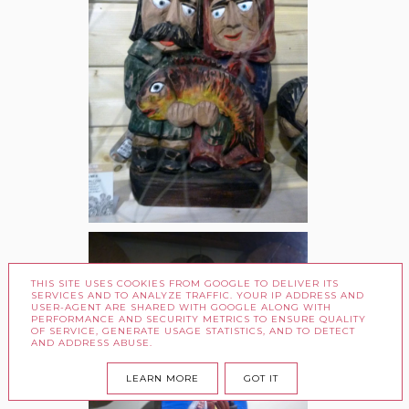
THIS SITE USES COOKIES FROM GOOGLE TO DELIVER ITS
SERVICES AND TO ANALYZE TRAFFIC. YOUR IP ADDRESS AND
USER-AGENT ARE SHARED WITH GOOGLE ALONG WITH
PERFORMANCE AND SECURITY METRICS TO ENSURE QUALITY
OF SERVICE, GENERATE USAGE STATISTICS, AND TO DETECT
AND ADDRESS ABUSE.
LEARN MORE
GOT IT