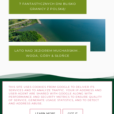
7 FANTASTYCZNYCH DNI BLISKO
GRANICY Z POLSKĄ!
LATO NAD JEZIOREM MUCHARSKIM...
WODA, GÓRY & SŁOŃCE
THIS SITE USES COOKIES FROM GOOGLE TO DELIVER ITS
SERVICES AND TO ANALYZE TRAFFIC. YOUR IP ADDRESS AND
USER-AGENT ARE SHARED WITH GOOGLE ALONG WITH
PERFORMANCE AND SECURITY METRICS TO ENSURE QUALITY
OF SERVICE, GENERATE USAGE STATISTICS, AND TO DETECT
AND ADDRESS ABUSE.
COPYRIGHT ©
FRANTKI WĘDROWNICZKI
LEARN MORE
GOT IT