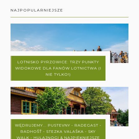
NAJPOPULARNIEJSZE
LOTNISKO PYRZOWICE: TRZY PUNKTY
WIDOKOWE DLA FANÓW LOTNICTWA (I
NIE TYLKO!)
WĘDRUJEMY... PUSTEVNY - RADEGAST -
RADHOŠŤ - STEZKA VALAŠKA - SKY
WALK - HULAJNOGI & NAJPIĘKNIEJSZE