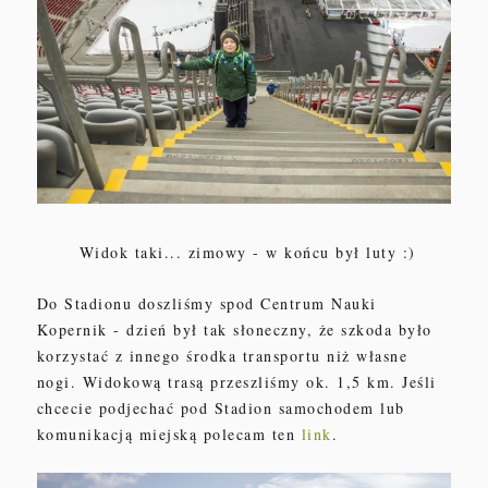
Widok taki... zimowy - w końcu był luty :)
Do Stadionu doszliśmy spod Centrum Nauki
Kopernik - dzień był tak słoneczny, że szkoda było
korzystać z innego środka transportu niż własne
nogi.
W
idokową tr
asą
p
rzeszliśmy
ok.
1,5 km.
J
eśli
chcecie
podjechać pod Stadion
samochodem
lub
komunikacją miejską polecam ten
link
.