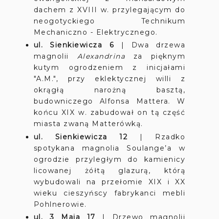
dachem z XVIII w. przylegającym do
neogotyckiego Technikum
Mechaniczno - Elektrycznego.
ul. Sienkiewicza 6
|
Dwa drzewa
magnolii
Alexandrina
za pięknym
kutym ogrodzeniem z inicjałami
"A.M.", przy eklektycznej willi z
okrągłą narożną basztą,
budowniczego Alfonsa Mattera. W
końcu XIX w. zabudował on tą część
miasta zwaną Matterówką.
ul. Sienkiewicza 12
|
Rzadko
spotykana magnolia Soulange’a w
ogrodzie przyległym do kamienicy
licowanej żółtą glazurą, którą
wybudowali na przełomie XIX i XX
wieku cieszyńscy fabrykanci mebli
Pohlnerowie.
ul. 3 Maja 17
|
Drzewo magnolii