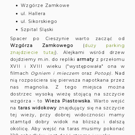
Wzgórze Zamkowe
ul. Hallera
ul. Sikorskiego
Szpital Śląski
Spacer po Cieszynie warto zacząć od
Wzgórza Zamkowego
(
duży
parking
znajdziecie tutaj
). Alejkami wśród drzew
dojdziemy m.in. do repliki
armaty
z przełomu
XVII i XVIII wieku ("występowała" ona w
filmach
Ogniem i mieczem
oraz
Potop).
Nad
nią rozpościera się pierwsza napotkana przez
nas magnolia. Z tego miejsca można
dostrzec wysoką wieżę stojącą na szczycie
wzgórza - to
Wieża Piastowska
. Warto wejść
na
taras widokowy
znajdujący się na szczycie
tej wieży, przy dobrej widoczności mamy
stamtąd dobry widok na bliższą i dalszą
okolicę. Aby wejść na taras musimy pokonać