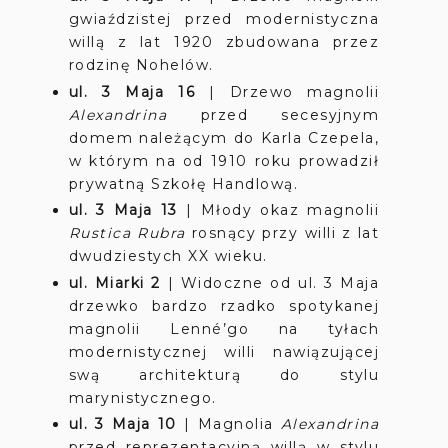
gwiaździstej przed modernistyczna
willą z lat 1920 zbudowana przez
rodzinę Nohelów.
ul. 3 Maja 16
|
Drzewo magnolii
Alexandrina
przed secesyjnym
domem należącym do Karla Czepela,
w którym na od 1910 roku prowadził
prywatną Szkołę Handlową.
ul. 3 Maja 13
|
Młody okaz magnolii
Rustica Rubra
rosnący przy willi z lat
dwudziestych XX wieku.
ul. Miarki 2
|
Widoczne od ul. 3 Maja
drzewko bardzo rzadko spotykanej
magnolii Lenné’go na tyłach
modernistycznej willi nawiązującej
swą architekturą do stylu
marynistycznego.
ul. 3 Maja 10
|
Magnolia
Alexandrina
przed reprezentacyjną willą w stylu