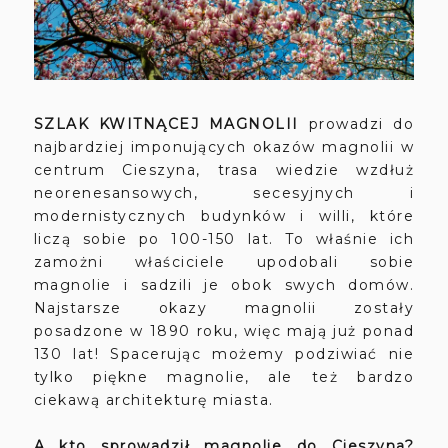
SZLAK KWITNĄCEJ MAGNOLII
prowadzi do
najbardziej imponujących okazów magnolii w
centrum Cieszyna, trasa wiedzie
wzdłuż
neorenesansowych, secesyjnych i
modernistycznych budynków i willi,
które
liczą sobie po 100-150 lat. To właśnie ich
zamożni właściciele upodobali sobie
magnolie i sadzili je obok swych domów.
Najstarsze okazy magnolii zostały
posadzone w 1890 roku, więc mają już ponad
130 lat! Spacerując możemy podziwiać nie
tylko piękne magnolie, ale też bardzo
ciekawą architekturę miasta.
A kto sprowadził magnolie do Cieszyna?