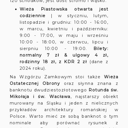
120 schodków, jest dość stromo i wąsko.
Wieża Piastowska otwarta jest
codziennie
| w
styczniu, lutym,
listopadzie i grudniu: 10:00 - 16:00
,
w marcu, kwietniu i październiku:
9:00 - 17:00, w maju i wrześniu
10:00 - 18:00, w czerwcu, lipcu i
sierpniu 10:00 - 19:00.
Bilety:
normalny 7 zł & ulgowy 4 zł,
rodzinny 18 zł, z KDR 2 zł
(dane z
2024 roku).
Na Wzgórzu Zamkowym stoi także
Wieża
Ostatecznej Obrony
oraz słynna znana z
banknotu dwudziestozłotowego
Rotunda św.
Mikołaja i św. Wacława
, najstarszy obiekt
murowany na Śląsku i jeden z nielicznych
przykładów architektury romańskiej w
Polsce. Warto mieć ze sobą banknot o tym
nominale aby porównać rysunek z