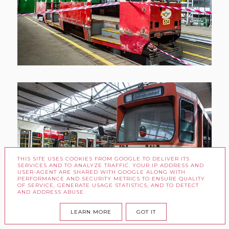
THIS SITE USES COOKIES FROM GOOGLE TO DELIVER ITS
SERVICES AND TO ANALYZE TRAFFIC. YOUR IP ADDRESS AND
USER-AGENT ARE SHARED WITH GOOGLE ALONG WITH
PERFORMANCE AND SECURITY METRICS TO ENSURE QUALITY
OF SERVICE, GENERATE USAGE STATISTICS, AND TO DETECT
AND ADDRESS ABUSE.
LEARN MORE
GOT IT