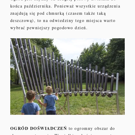
końca października. Ponieważ
wszystkie urządzenia
znajdują się
pod chmurką
(
czasem także taką
deszczową
),
to n
a odwiedziny tego miejsca warto
wybrać pewniejszy pogodowo dzień.
OGRÓD DOŚWIADCZEŃ
to o
gromny obszar do