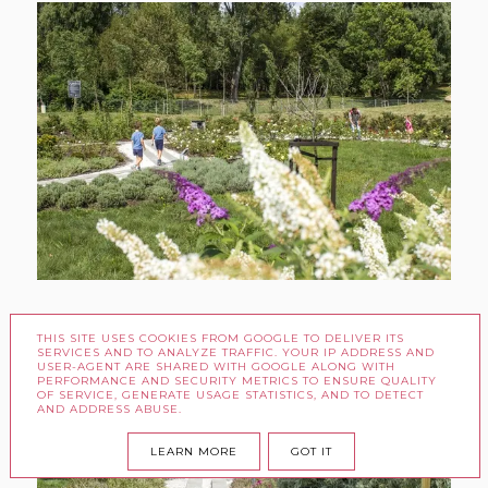
THIS SITE USES COOKIES FROM GOOGLE TO DELIVER ITS
SERVICES AND TO ANALYZE TRAFFIC. YOUR IP ADDRESS AND
USER-AGENT ARE SHARED WITH GOOGLE ALONG WITH
PERFORMANCE AND SECURITY METRICS TO ENSURE QUALITY
OF SERVICE, GENERATE USAGE STATISTICS, AND TO DETECT
AND ADDRESS ABUSE.
LEARN MORE
GOT IT