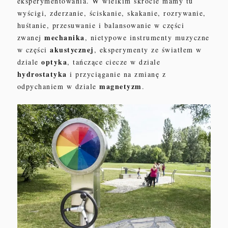
eksperymentowania
.
W
wielkim sk
rócie
mamy tu
wyścigi, zderzanie, ściskanie, skakani
e, rozrywanie,
huśtanie, przesuwanie i balansowanie
w części
mechanika
zwanej
, nietypowe instrumenty muzyczne
akustycznej
w części
, ekspery
menty ze światłem
w
optyka
dzi
ale
, tańczące cie
cze w dz
iale
hydrostaty
ka
i przyciąganie
na zmianę z
magnety
zm
odpychaniem w dziale
.