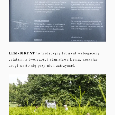
LEM-BIRYNT
to
tradycyjny
labirynt wzbogacony
,
cytatami z twórczości Stanisława Lema
szukaj
ą
c
drogi warto się
przy nich zatrzymać
.