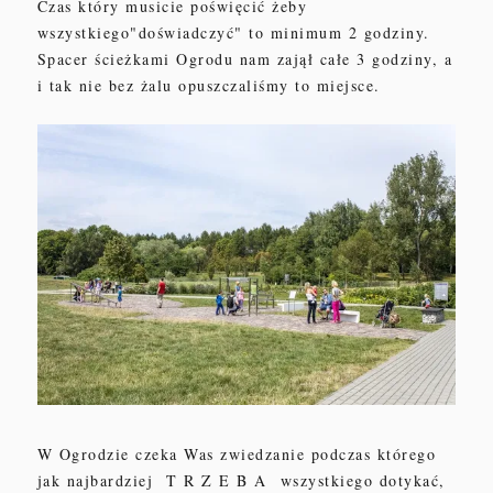
Czas który musicie poświęcić żeby
wszystkiego"doświadczyć" to minimum 2 godziny.
Spacer ścieżkami
O
grodu nam zajął całe 3 godziny, a
i tak nie bez żalu opuszczaliśmy to miejsce.
W
O
grodzie czeka Was zwiedzanie podczas którego
jak najbardziej T R Z E B A wszystkiego dotykać,