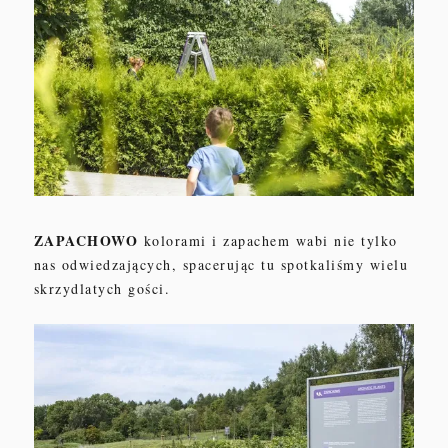
ZAPACHOWO
kolorami i zapachem wabi nie tylko
nas odwi
edzaj
ących
, spacerując tu spotkaliśmy wielu
skrzydlatych go
ści.