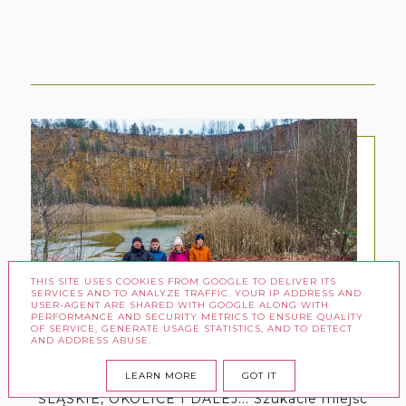
THIS SITE USES COOKIES FROM GOOGLE TO DELIVER ITS
SERVICES AND TO ANALYZE TRAFFIC. YOUR IP ADDRESS AND
USER-AGENT ARE SHARED WITH GOOGLE ALONG WITH
PERFORMANCE AND SECURITY METRICS TO ENSURE QUALITY
OF SERVICE, GENERATE USAGE STATISTICS, AND TO DETECT
AND ADDRESS ABUSE.
LEARN MORE
GOT IT
ŚLĄSKIE, OKOLICE I DALEJ... Szukacie miejsc