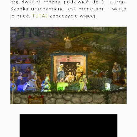
grę świateł można podziwiać do 2 lutego.
Szopka uruchamiana jest monetami - warto
je mieć.
TUTAJ
zobaczycie więcej.