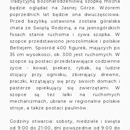
Tradycyjną bożonarodzeniową szopkę można
będzie oglądać na Jasnej Górze. Wzorem
poprzednich lat będzie ona dwuczęściowa.
Przed bazyliką ustawiona została góralska
chata ze Świętą Rodziną, a na jasnogórskich
fosach stanie ruchoma i żywa szopka. W
szopce przedstawiono jerozolimskie i polskie
Betlejem. Spośród 400 figurek, mających po
35 cm wysokości, ok. 300 jest ruchomych. W
szopce są postaci przedstawiające codzienne
życie - kowal, piekarz, rybak, są ludzie
stojący przy ognisku, zbierający drewno,
praczki, krzątający się przy swoich domach i
pasterze opiekujący się zwierzętami. W
szopce są też lalki na ruchomych
mechanizmach, ubrane w regionalne polskie
stroje, a także postaci paulinów.
Godziny otwarcia: soboty, niedziele i święta
od 9:00 do 21:00, dni powszednie od 9:00 do