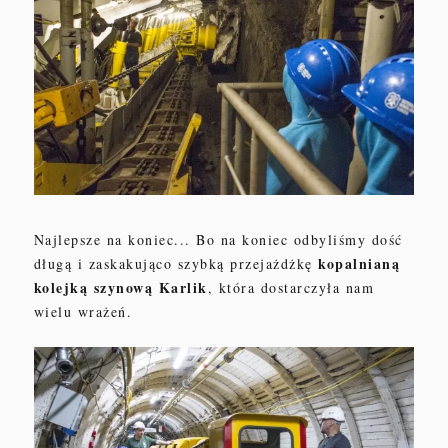
Najlepsze na koniec
...
Bo na koniec
odbyliśmy dość
kopalnianą
dług
ą
i zaskakująco szybk
ą
przejaż
d
żkę
kolejką szynową
K
arli
k
, która dostarczyła nam
wielu wrażeń.