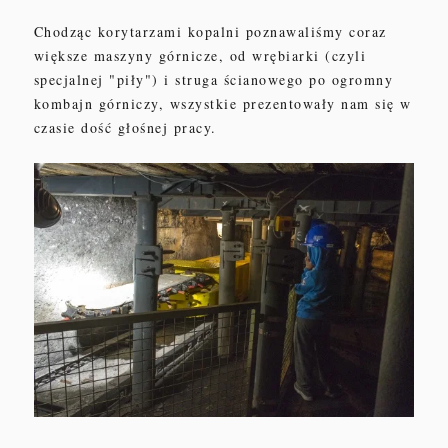
Ch
odząc korytarzami
kopalni
poznawaliśmy coraz
większe maszyny górnicze,
od
wrębiark
i
(czyli
specjalnej "piły") i
struga ścianowego po ogromny
kombajn górn
iczy
,
wszystkie prezentowały nam się w
czasie
dość
głośnej pracy.