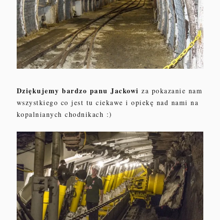
Dziękujemy bardzo panu Jackowi
za pokazanie nam
ws
zy
stkiego co jest tu ciekawe
i opiekę
nad nami na
kopalnianych chodnikac
h :)