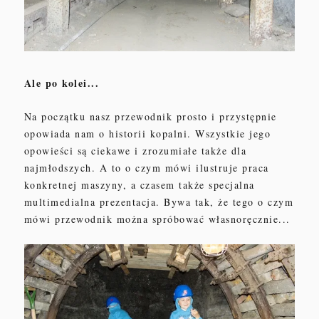
Ale po kolei...
Na początku nasz przewodnik prosto i przystępnie
opowiada nam o historii
kopalni
.
W
szystkie jego
opowi
eści są
ciekawe i zrozumiał
e także dla
najmłodszych
.
A to o czym mówi ilustruje praca
konkretnej maszyny, a czasem także specjalna
multimedialna
prezentacja
.
Bywa tak, że t
ego o czym
mówi przewodnik można spróbować własnoręcznie...