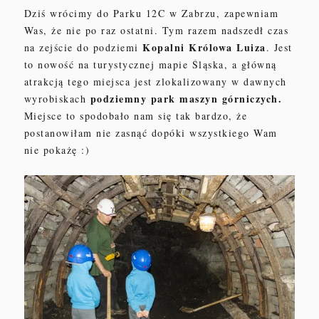
Dziś
wrócimy do Parku 12C w Zabrzu, zapewniam
Was, że nie po raz ostatni
. Tym razem
nadszedł czas
Kopalni
Królowa Luiza
na
zej
ście do po
dz
iemi
.
Jest
to nowość na turystycznej mapie Śląska, a główną
atrakcją
tego miejsca
jest zlokalizowany w dawnych
podziemny pa
rk maszyn
górniczych
.
wyrobiskach
Miejsce to
spodobało nam się tak bardzo, że
postanowiłam nie
zasnąć
dopóki wszystkiego Wam
nie pokażę
:
)