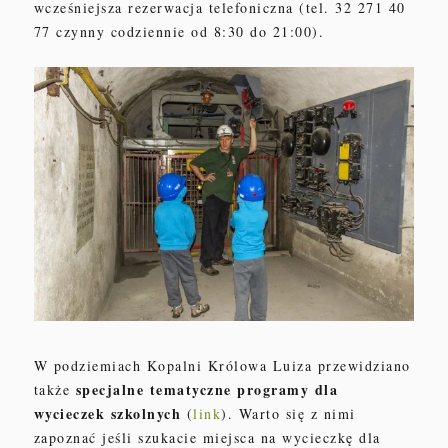
wcześniejsza rezerwacja telefoniczna (tel.
32 271 40
77 czynny codziennie od 8:30 do 21:00).
W podziemiach Kopalni Królowa Lu
iz
a
p
rzewidziano
specjalne tematyczne programy dla
także
wycieczek szkolnych
(
link
). Warto się z nimi
zapoznać je
śli szukacie miejsca na wycieczkę
dla