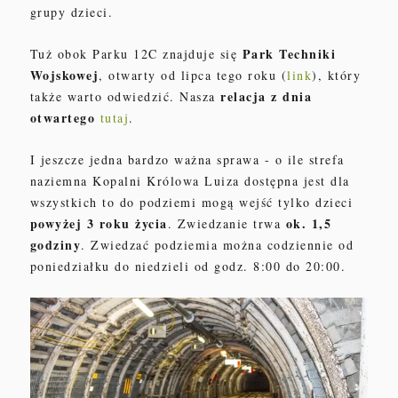
grupy
dzieci.
Park Techniki
Tuż obok
Parku 12C znajduje się
Wojskowej
, otwarty od lipca tego roku
(
link
)
, który
relacja z dnia
także warto
odwied
zić
. Nasza
otwartego
tutaj
.
I jeszcze jedna bardzo ważna sprawa - o ile strefa
naziemna
Kopalni
Królowa Lu
iza
dostępna jest dla
wszystkich to do
podziemi mogą wejść
tylko
dzieci
powyżej
3
roku życia
ok. 1,5
. Zwiedzanie trwa
godziny
. Zwiedzać po
dziemia moż
na
codziennie od
poniedziałku do niedzieli
od god
z. 8:00 do 20:00.