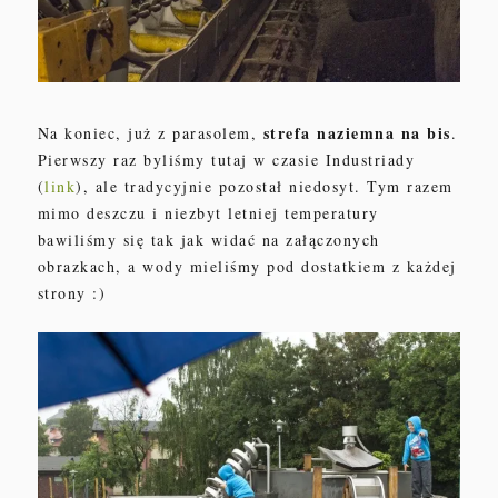
strefa naziemna na bis
Na koniec, już z parasole
m,
.
Pierwszy raz byliśmy tutaj w
czasie
Industriad
y
(
link
)
, ale tradycyjnie
pozostał
nied
os
yt.
Tym razem
m
imo deszczu i
niezbyt letniej tem
peratury
bawili
śmy się tak jak wida
ć
na załączonych
obrazkach
, a
wody mieli
ś
my pod dostat
kiem z każdej
strony
:)