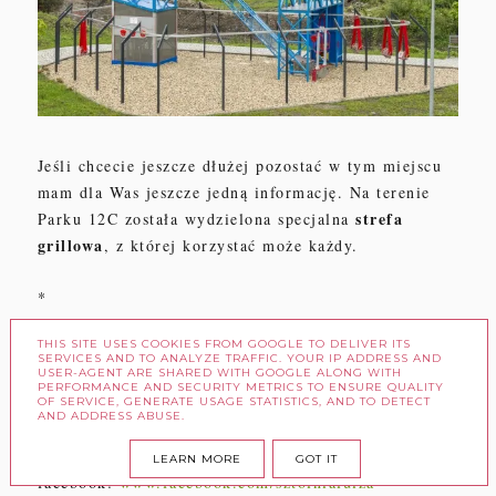
Jeśli chcecie jeszcze dłużej pozostać w tym miejscu
mam dla Was jeszcze jedną informację. Na terenie
strefa
Parku 12C
została wydzielona specjalna
grillowa
, z
której korzystać może każdy.
*
Park 12
C
Sz
tolni Królowa Lu
iza
THIS SITE USES COOKIES FROM GOOGLE TO DELIVER ITS
ul. Sienkiewicza 43, Zabrze
SERVICES AND TO ANALYZE TRAFFIC. YOUR IP ADDRESS AND
USER-AGENT ARE SHARED WITH GOOGLE ALONG WITH
rezerwacja
:
tel.
32 271 40 77 czynny codziennie od
PERFORMANCE AND SECURITY METRICS TO ENSURE QUALITY
8:30 do 21:00
OF SERVICE, GENERATE USAGE STATISTICS, AND TO DETECT
AND ADDRESS ABUSE.
strona internetowa:
www.sztolnialuiza.pl
LEARN MORE
GOT IT
facebook:
www.facebook.com/sztolnialuiza