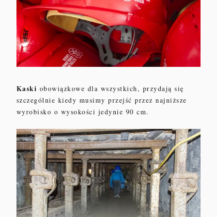
Kaski
obowiązkowe dla wszystkich
, p
rzydaj
ą się
szczególnie kiedy musimy przejść
przez najniższe
wyrobisko
o
wysoko
ści
jedynie
90 cm.