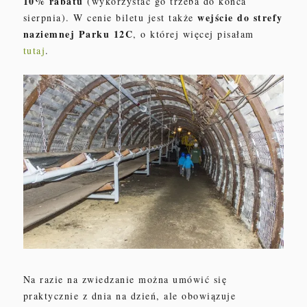
10% rabatu
(wykorzystać
go trzeba
do końca
wejście do
strefy
sierpnia)
.
W cenie biletu
jest także
naziemnej Parku 12C
,
o której
więcej pisałam
tutaj
.
Na razie n
a
zwiedzanie można umówić się
praktycznie z
dnia na dzień
, ale
obowiązuje