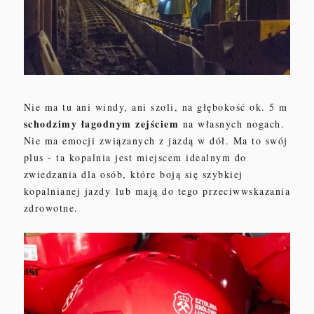
Nie ma tu ani w
indy, ani szoli
,
na głębokość ok. 5 m
schodzimy łago
dnym zejściem
na własnych nogach.
Nie ma emocji zw
iązanych
z jazdą w dół.
Ma to swój
plus
- ta
k
opalni
a
jest miejscem
idealnym do
zwiedzania dla osób, które boją się szybkiej
kopalnianej jazdy
lub mają do tego przeciwwskazania
zdrowotn
e
.