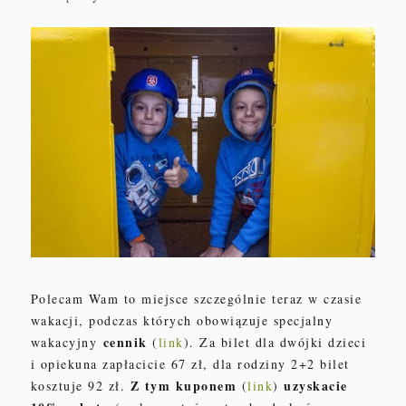
Polecam Wam to miejsce szczególnie teraz w czasie
wakacj
i
,
podczas
których obowiązuje specjalny
cennik
wakacyjny
(
link
)
. Za bilet dla dw
ójki dzieci
i opie
kuna zapłacici
e
67
zł
,
dla rodziny 2+2
bilet
Z tym kuponem
uzyskacie
kosztuje
92
zł.
(
link
)