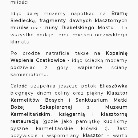
miłości.
Idąc dalej możemy napotkać na
Bramę
Siedlecką
,
fragmenty dawnych klasztornych
murów
oraz
ruiny Diabelskiego Mostu
- to
wszystko dodaje temu miejscu niezwykłego
klimatu.
Po drodze natraficie także na
Kopalnię
Wapienia Czatkowice
- idąc ścieżką możemy
podziwiać z góry wapienne ściany
kamieniołomu.
Całość uzupełnia jeszcze potok
Eliaszówka
biegnący dnem doliny oraz piękny
Klasztor
Karmelitów Bosych
i
Sanktuarium Matki
Bożej Szkaplerznej
z
Muzeum
Karmelitańskim
,
księgarnią
i
klasztorną
restauracją
(gdzie jako pamiątkę kupiliśmy
pyszne karmelitańskie krówki :). Jest
oczywiście i wspomniany
klasztor
- warto