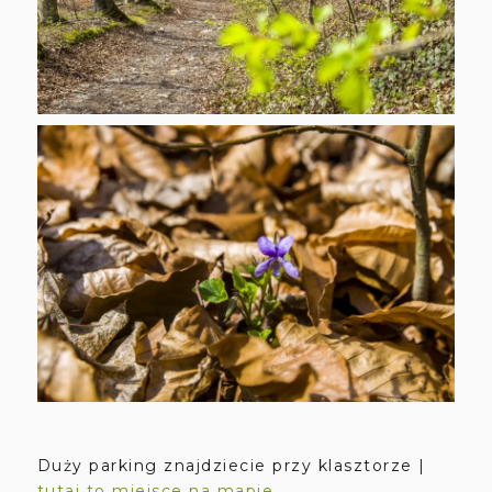
Duży parking znajdziecie przy klasztorze |
tutaj to miejsce na mapie
.