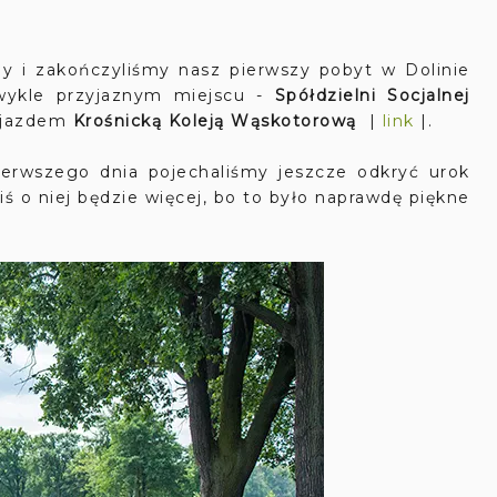
my i zakończyliśmy nasz pierwszy pobyt w Dolinie
wykle przyjaznym miejscu -
Spółdzielni Socjalnej
zejazdem
Krośnicką Koleją Wąskotorową
|
link
|.
ierwszego dnia pojechaliśmy jeszcze odkryć urok
ziś o niej będzie więcej, bo to było naprawdę piękne