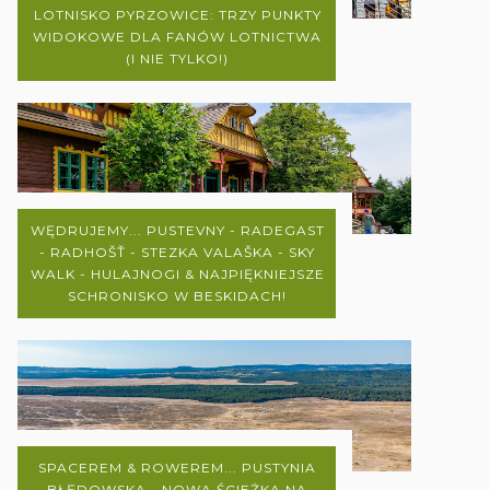
LOTNISKO PYRZOWICE: TRZY PUNKTY
WIDOKOWE DLA FANÓW LOTNICTWA
(I NIE TYLKO!)
WĘDRUJEMY... PUSTEVNY - RADEGAST
- RADHOŠŤ - STEZKA VALAŠKA - SKY
WALK - HULAJNOGI & NAJPIĘKNIEJSZE
SCHRONISKO W BESKIDACH!
SPACEREM & ROWEREM... PUSTYNIA
BŁĘDOWSKA - NOWA ŚCIEŻKA NA