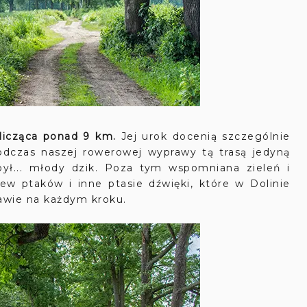
licząca ponad 9 km.
Jej urok docenią szc
zególnie
 Podczas naszej rowerowej wyprawy tą trasą jedyną
był... młody dzik. Poza tym wspomniana zieleń i
iew ptaków i inne ptasie dźwięki, które w Dolinie
rawie na każdym kroku.