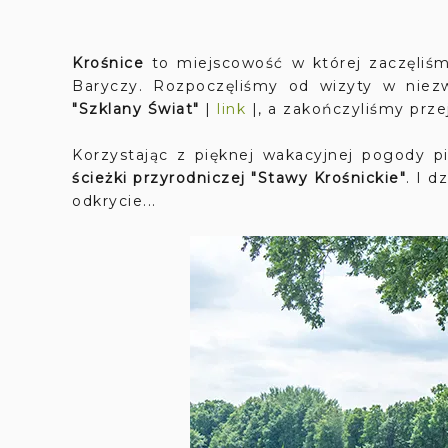
Krośnice
to miejscowość w której zaczęliś
Baryczy. Rozpoczęliśmy od wizyty w niez
"Szklany Świat"
|
link
|, a zakończyliśmy pr
Korzystając z pięknej wakacyjnej pogody p
ścieżki przyrodniczej "Stawy Krośnickie"
. I d
odkrycie...