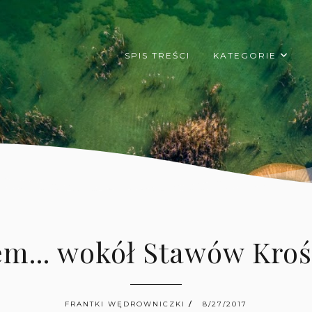
SPIS TREŚCI
KATEGORIE
m... wokół Stawów Kroś
FRANTKI WĘDROWNICZKI
8/27/2017