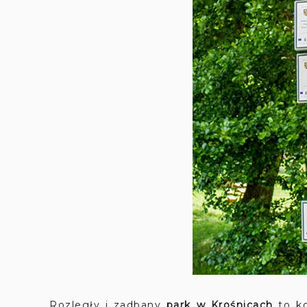
Rozległy i zadbany
park w Krośnicach
to k