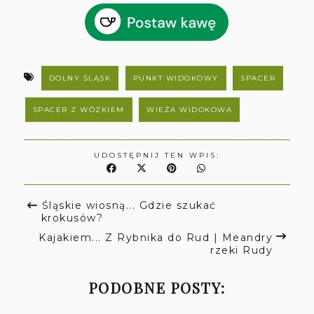
DOLNY ŚLĄSK
PUNKT WIDOKOWY
SPACER
SPACER Z WÓZKIEM
WIEŻA WIDOKOWA
UDOSTĘPNIJ TEN WPIS:
Śląskie wiosną... Gdzie szukać
krokusów?
Kajakiem... Z Rybnika do Rud | Meandry
rzeki Rudy
PODOBNE POSTY: