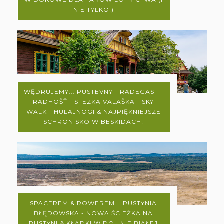
NIE TYLKO!)
WĘDRUJEMY... PUSTEVNY - RADEGAST -
RADHOŠŤ - STEZKA VALAŠKA - SKY
WALK - HULAJNOGI & NAJPIĘKNIEJSZE
SCHRONISKO W BESKIDACH!
SPACEREM & ROWEREM... PUSTYNIA
BŁĘDOWSKA - NOWA ŚCIEŻKA NA
PUSTYNI & KŁADKI W DOLINIE BIAŁEJ